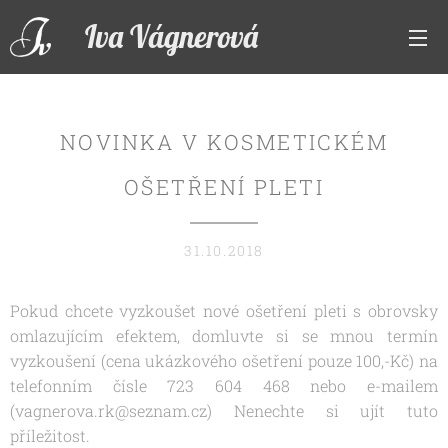
Iva Vágnerová
NOVINKA V KOSMETICKÉM
OŠETŘENÍ PLETI
31.10.2018
Pokud chcete vyzkoušet nové ošetření pleti s obrovsky
omlazujícím efektem, domluvte si se mnou termín
vyzkoušení (cena ukázkového ošetření pouze 100,-Kč) na
telefonním čísle 723 604 468 nebo e-mailem
(vagnerova.rk@seznam.cz) Nenechte si ujít tuto
příležitost.