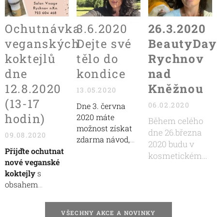
Ochutnávka
3.6.2020
26.3.2020
veganských
Dejte své
BeautyDay
koktejlů
tělo do
Rychnov
dne
kondice
nad
12.8.2020
Kněžnou
13.05.2020
(13-17
06.02.2020
Dne 3. června
hodin)
2020 máte
Během celého
možnost získat
dne 26.března
09.08.2020
zdarma návod,
2020 budu v
jak své tělo
Přijďte ochutnat
kosmetickém
dostat do
nové veganské
salonu Visage v
kondice, jak si
koktejly
s
Rychnově nad
udržovat energii
obsahem
Kněžnou jen
v těle a zahnat
bílkovin ze dvou
pro Vás, zdarma
tak únavu. Je
rostlinných
si vyzkoušíte
VŠECHNY AKCE A NOVINKY