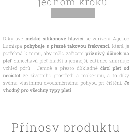
jednom kroku
Díky své
měkké silikonové hlavici
se zařízení AgeLoc
Lumispa
pohybuje s přesně takovou frekvencí
, která je
potřebná k tomu, aby mělo zařízení
příznivý účinek na
pleť
, zanechává pleť hladší a jemnější, zatímco zmírňuje
vzhled pórů. Jemně a přesto důkladně
čistí pleť od
nečistot
ze životního prostředí a make-upu, a to díky
svému vlastnímu dvousměrnému pohybu při čištění.
Je
vhodný pro všechny typy pleti
.
Přínosy produktu