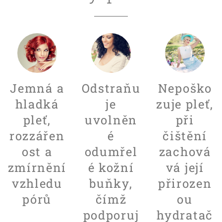
Jemná a
Odstraňu
Nepoško
hladká
je
zuje pleť,
pleť,
uvolněn
při
rozzářen
é
čištění
ost a
odumřel
zachová
zmírnění
é kožní
vá její
vzhledu
buňky,
přirozen
pórů
čímž
ou
podporuj
hydratač