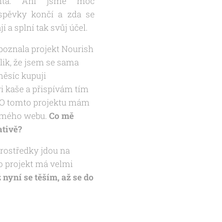
nta. Ani jsme moc
íspěvky končí a zda se
a splní tak svůj účel.
 poznala projekt Nourish
olik, že jsem se sama
měsíc kupuji
i kaše a přispívám tím
. O tomto projektu mám
í mého webu.
Co mě
ativě?
prostředky jdou na
to projekt má velmi
 nyní se těším, až se do