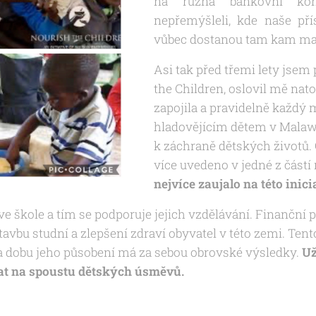
na různá bankovní ko
nepřemýšleli, kde naše př
vůbec dostanou tam kam mají 
Asi tak před třemi lety jsem
the Children, oslovil mě nat
zapojila a pravidelně každý 
hladovějícím dětem v Malaw
k záchraně dětských životů
více uvedeno v jedné z část
nejvíce zaujalo na této inici
ve škole a tím se podporuje jejich vzdělávání. Finanční 
tavbu studní a zlepšení zdraví obyvatel v této zemi. Ten
 dobu jeho působení má za sebou obrovské výsledky.
Už
vat na spoustu dětských úsměvů.