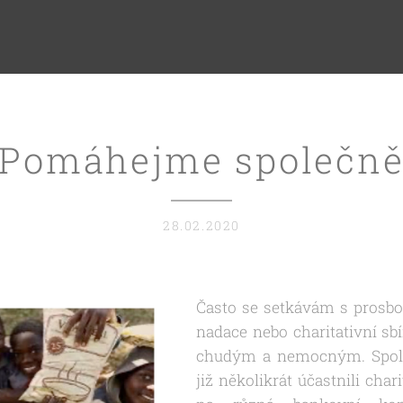
Pomáhejme společn
28.02.2020
Často se setkávám s prosbo
nadace nebo charitativní sb
chudým a nemocným. Spol
již několikrát účastnili chari