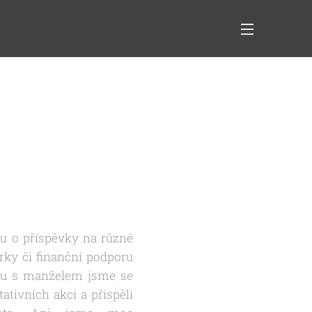
ě
u o příspěvky na různé
írky či finanční podporu
u s manželem jsme se
tativních akcí a přispěli