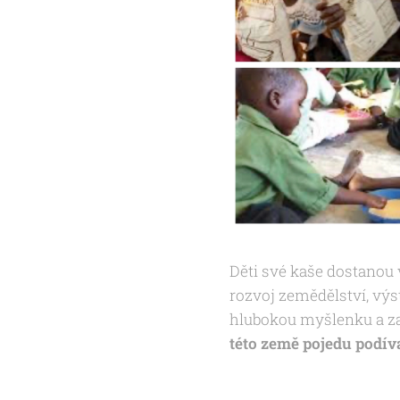
Děti své kaše dostanou 
rozvoj zemědělství, výs
hlubokou myšlenku a za
této země pojedu podí